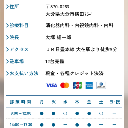
住所
〒870-0263
大分県大分市横田75-1
診療科目
消化器内科・内視鏡内科・内科
院長
大塚 雄一郎
アクセス
ＪＲ日豊本線 大在駅より徒歩9分
駐車場
12台完備
お支払い方法
現金・各種クレジット決済
診療時間
月
火
水
木
金
土
日･祝
ー
9:00～12:00
ー
ー
ー
14:00～17:30