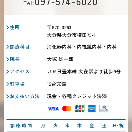
097-574-6020
Tel:
住所
〒870-0263
大分県大分市横田75-1
診療科目
消化器内科・内視鏡内科・内科
院長
大塚 雄一郎
アクセス
ＪＲ日豊本線 大在駅より徒歩9分
駐車場
12台完備
お支払い方法
現金・各種クレジット決済
診療時間
月
火
水
木
金
土
日･祝