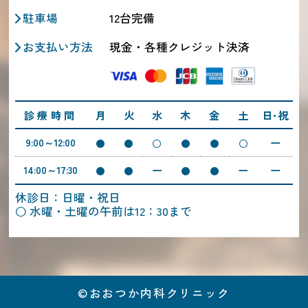
駐車場
12台完備
お支払い方法
現金・各種クレジット決済
診療時間
月
火
水
木
金
土
日･祝
ー
9:00～12:00
ー
ー
ー
14:00～17:30
休診日：日曜・祝日
水曜・土曜の午前は12：30まで
©おおつか内科クリニック